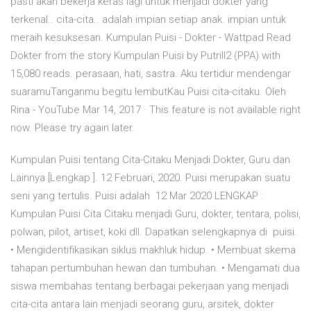
pasti akan bekerja keras lagi untuk menjadi dokter yang
terkenal.. cita-cita.. adalah impian setiap anak. impian untuk
meraih kesuksesan. Kumpulan Puisi - Dokter - Wattpad Read
Dokter from the story Kumpulan Puisi by PutriII2 (PPA) with
15,080 reads. perasaan, hati, sastra. Aku tertidur mendengar
suaramuTanganmu begitu lembutKau Puisi cita-citaku. Oleh
Rina - YouTube Mar 14, 2017 · This feature is not available right
now. Please try again later.
Kumpulan Puisi tentang Cita-Citaku Menjadi Dokter, Guru dan
Lainnya [Lengkap ]. 12 Februari, 2020. Puisi merupakan suatu
seni yang tertulis. Puisi adalah 12 Mar 2020 LENGKAP :
Kumpulan Puisi Cita Citaku menjadi Guru, dokter, tentara, polisi,
polwan, pilot, artiset, koki dll. Dapatkan selengkapnya di puisi.
• Mengidentifikasikan siklus makhluk hidup. • Membuat skema
tahapan pertumbuhan hewan dan tumbuhan. • Mengamati dua
siswa membahas tentang berbagai pekerjaan yang menjadi
cita-cita antara lain menjadi seorang guru, arsitek, dokter