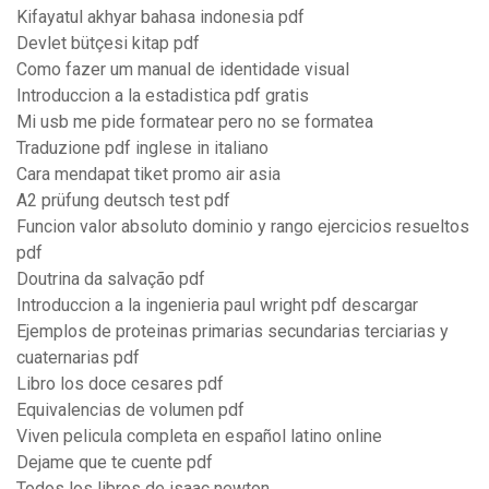
Kifayatul akhyar bahasa indonesia pdf
Devlet bütçesi kitap pdf
Como fazer um manual de identidade visual
Introduccion a la estadistica pdf gratis
Mi usb me pide formatear pero no se formatea
Traduzione pdf inglese in italiano
Cara mendapat tiket promo air asia
A2 prüfung deutsch test pdf
Funcion valor absoluto dominio y rango ejercicios resueltos
pdf
Doutrina da salvação pdf
Introduccion a la ingenieria paul wright pdf descargar
Ejemplos de proteinas primarias secundarias terciarias y
cuaternarias pdf
Libro los doce cesares pdf
Equivalencias de volumen pdf
Viven pelicula completa en español latino online
Dejame que te cuente pdf
Todos los libros de isaac newton