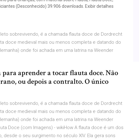
niciantes (Desconhecido) 39.906 downloads. Exibir detalhes
pleto sobrevivendo, é a chamada flauta doce de Dordrecht
auta doce medieval mais ou menos completa e datando do
aAlemanha) onde foi achada em uma latrina na Weender
 para aprender a tocar flauta doce. Não
ano, ou depois a contralto. O único
pleto sobrevivendo, é a chamada flauta doce de Dordrecht
auta doce medieval mais ou menos completa e datando do
aAlemanha) onde foi achada em uma latrina na Weender
auta Doce (com Imagens) - wikiHow A flauta doce é um dos
 desde o seu surgimento no século XIV. Ela gera sons