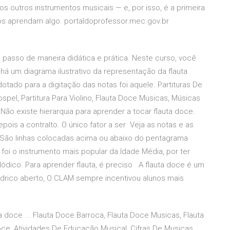
os outros instrumentos musicais — e, por isso, é a primeira
os aprendam algo. portaldoprofessor.mec.gov.br
 passo de maneira didática e prática. Neste curso, você
o há um diagrama ilustrativo da representação da flauta
dotado para a digitação das notas foi aquele. Partituras De
ospel, Partitura Para Violino, Flauta Doce Musicas, Músicas
o existe hierarquia para aprender a tocar flauta doce.
ois a contralto. O único fator a ser Veja as notas e as
 São linhas colocadas acima ou abaixo do pentagrama
foi o instrumento mais popular da Idade Média, por ter
dico. Para aprender flauta, é preciso A flauta doce é um
ndrico aberto, O CLAM sempre incentivou alunos mais
uta doce ... Flauta Doce Barroca, Flauta Doce Musicas, Flauta
Doce, Atividades De Educação Musical, Cifras De Musicas,