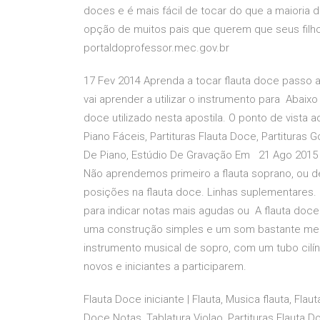
doces e é mais fácil de tocar do que a maioria d
opção de muitos pais que querem que seus filh
portaldoprofessor.mec.gov.br
17 Fev 2014 Aprenda a tocar flauta doce passo a
vai aprender a utilizar o instrumento para Abaix
doce utilizado nesta apostila. O ponto de vista a
Piano Fáceis, Partituras Flauta Doce, Partituras G
De Piano, Estúdio De Gravação Em 21 Ago 2015 Nã
Não aprendemos primeiro a flauta soprano, ou dep
posições na flauta doce. Linhas suplementares.
para indicar notas mais agudas ou A flauta doce 
uma construção simples e um som bastante meló
instrumento musical de sopro, com um tubo cilí
novos e iniciantes a participarem.
Flauta Doce iniciante | Flauta, Musica flauta, Fla
Doce Notas, Tablatura Violao, Partituras Flauta 