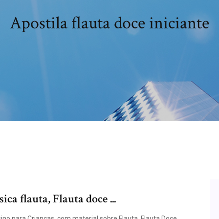
Apostila flauta doce iniciante
ca flauta, Flauta doce ...
no para Crianças, com material sobre Flauta, Flauta Doce,