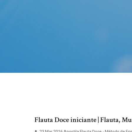
Flauta Doce iniciante | Flauta, Musi
23 Mar 2016 Apostila Flauta Doce - Método de Ensi