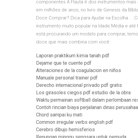
componentes A Flauta é dos instrumentos mais
em milhões de anos, no livro de Genesis da Bíbli
Doce Comprar? Dica para Ajudar na Escolha ... C
instrumento muito popular na Idade Média e até
está procurando um modelo para comprar, temos
doce que mais combina com você.
Laporan praktikum kimia tanah pdf
Dejame que te cuente pdf
Alteraciones de la coagulacion en niños
Manuale personal trainer pdf
Derecho internacional privado pdf gratis
Los girasoles ciegos pdf estudio de la obra
Waktu permainan softball dalam perlombaan re
Contoh rincian biaya perjalanan dinas perusaha
Chord sampai ku mati
Common irregular verbs english pdf
Cerebro dibujo hemisferios
Renungan minggu sengsara untuk pemuda