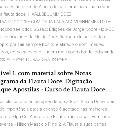
soas estão dizendo Album de partituras para flauta doce -
para flauta doce 1. ÁÁLLBBUUMM DDEE
TTAA DDOOCCEE COM CIFRA PARA ACOMPANHAMENTO DE
oobbrree ddoo SSaaxx Edições de Jorge Nobre - Ipu/CE.
iz de iniciante de Flauta Doce Barroca. Ou seja, estou
 sopro pra sair sempre bonito e afinado o som, mas eu
vídeos, como sites que ajudem meu aprendizado, educando
SICAL E PARTITURAS GRÁTIS PARA …
ível 1, com material sobre Notas
agrama da Flauta Doce, Digitação
ique Apostilas - Curso de Flauta Doce …
 os alunos que estão aprendendo a tocar Flauta Doce, pois
de importância para a criança é adotado nas melhores
o de Ipu-Ce. Apostila de Flauta Transversal - Fernando
sversal - Nilson Mascolo Filho 2. A Flauta e suas partes