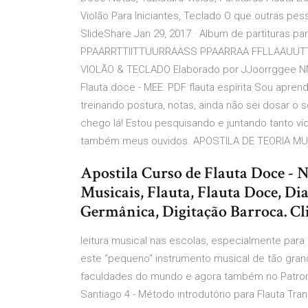
Violão Para Iniciantes, Teclado O que outras pes
SlideShare Jan 29, 2017 · Album de partituras 
PPAARRTTIITTUURRAASS PPAARRAA FFLLAAUU
VIOLÃO & TECLADO Elaborado por JJoorrggee NN
Flauta doce - MEE: PDF flauta espírita Sou aprend
treinando postura, notas, ainda não sei dosar o
chego lá! Estou pesquisando e juntando tanto 
também meus ouvidos. APOSTILA DE TEORIA MU
Apostila Curso de Flauta Doce - N
Musicais, Flauta, Flauta Doce, Di
Germânica, Digitação Barroca. Cl
leitura musical nas escolas, especialmente para
este “pequeno” instrumento musical de tão gran
faculdades do mundo e agora também no Patronat
Santiago 4 - Método introdutório para Flauta Tran