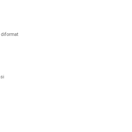
 diformat
si