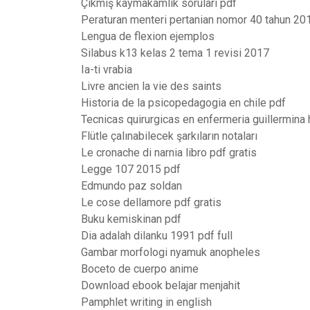
Çıkmış kaymakamlık soruları pdf
Peraturan menteri pertanian nomor 40 tahun 20
Lengua de flexion ejemplos
Silabus k13 kelas 2 tema 1 revisi 2017
Ia-ti vrabia
Livre ancien la vie des saints
Historia de la psicopedagogia en chile pdf
Tecnicas quirurgicas en enfermeria guillermina
Flütle çalınabilecek şarkıların notaları
Le cronache di narnia libro pdf gratis
Legge 107 2015 pdf
Edmundo paz soldan
Le cose dellamore pdf gratis
Buku kemiskinan pdf
Dia adalah dilanku 1991 pdf full
Gambar morfologi nyamuk anopheles
Boceto de cuerpo anime
Download ebook belajar menjahit
Pamphlet writing in english